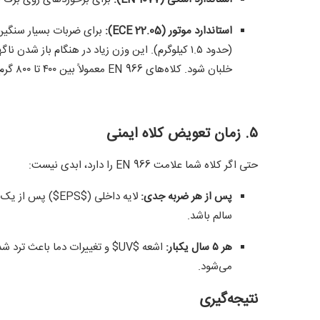
استاندارد موتور (ECE 22.05):
خلبان شود. کلاه‌های EN 966 معمولاً بین ۴۰۰ تا ۸۰۰ گرم وزن دارند.
۵. زمان تعویض کلاه ایمنی
حتی اگر کلاه شما علامت EN 966 را دارد، ابدی نیست:
پس از هر ضربه جدی:
لایه داخلی (
$EPS$
) پس از یک ب
سالم باشد.
هر ۵ سال یکبار:
اشعه
$UV$
و تغییرات دما باعث ترد شد
می‌شود.
نتیجه‌گیری