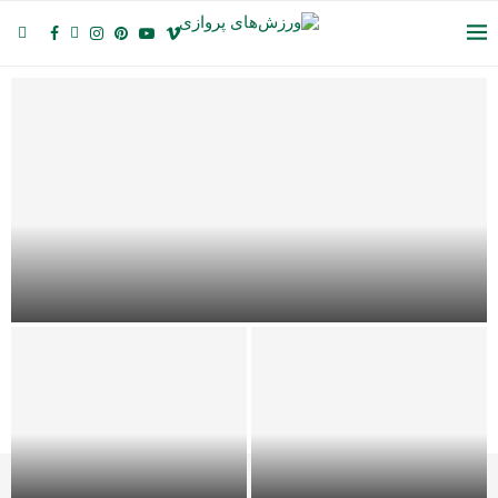
پرواز تندم (Tandem)؛ لمس ابرها در قامت یک مسافر
آسمانی
راهنمای کامل بالون‌سواری؛
سفر خانوادگی به آرام‌ترین گوشه
تونل باد (iFly)؛ تجربه سقوط آزاد
آسمان
در قلب شهر و بدون نیاز...