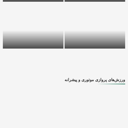
طلوع یا غروب؟ جستجوی
پرواز بر فراز ابرها؛ رویایی‌ترین
«ساعت طلایی» برای ایده‌آل‌ترین
مقاصد ایران برای تجربه لذتِ
پرواز تفریحی
رهایی
ورزش‌های پروازی موتوری و پیشرانه