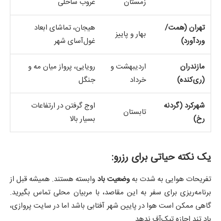
زمستان
غروب ساحلی
تهران (همت/
هیجان، تماشای ابعاد
بهار و پاییز
وردآورد)
غول‌آسای شهر
مازندران
اردیبهشت و
رویایی، پرواز میان مه و
(ری‌کنده)
خرداد
جنگل
شهرکرد (گردنه
اوج گرفتن در ارتفاعات
تابستان
رخ)
بسیار بالا
یک نکته حیاتی برای رزرو:
تفریحات هوایی به شدت به
وضعیت باد
وابسته هستند. همیشه قبل از
برنامه‌ریزی برای سفر به این مقاصد، با مربیان محلی تماس بگیرید.
گاهی ممکن است هوا در پایین شهر آفتابی باشد اما در سایت پروازی،
باد تند اجازه تیک‌آف ندهد.