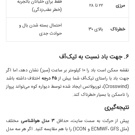
فقط برای خلبانان با‌تجربه
مرزی
۲۲ تا ۲۸
(خطر عقب‌زدگی)
احتمال بسته شدن بال و
خطرناک
بالای ۳۰
حوادث جدی
۶. جهت باد نسبت به تیک‌آف
نقشه ممکن است باد را ۱۰ کیلومتر بر ساعت (سبز) نشان دهد، اما اگر
جهت باد با راستای تیک‌آف شما بیش از
۴۵ درجه
اختلاف داشته باشد
(Crosswind)، توربولانس ایجاد شده توسط دیواره کوه می‌تواند پرواز
را ناممکن یا بسیار خطرناک کند.
نتیجه‌گیری
پیش از حرکت به سمت سایت، حداقل
۳ مدل هواشناسی
مختلف
(مثل ECMWF، GFS و ICON) را با هم مقایسه کنید. اگر هر سه مدل