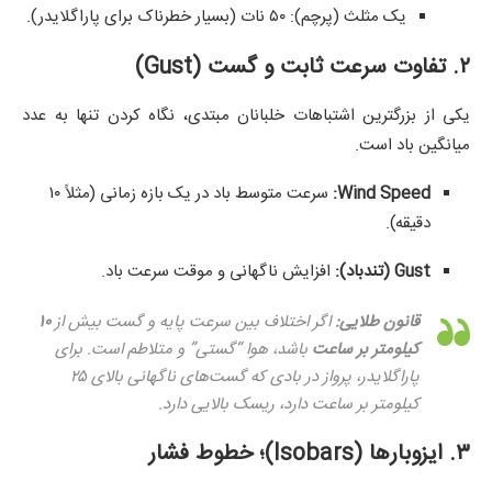
یک مثلث (پرچم): ۵۰ نات (بسیار خطرناک برای پاراگلایدر).
۲. تفاوت سرعت ثابت و گست (Gust)
یکی از بزرگترین اشتباهات خلبانان مبتدی، نگاه کردن تنها به عدد
میانگین باد است.
Wind Speed:
سرعت متوسط باد در یک بازه زمانی (مثلاً ۱۰
دقیقه).
Gust (تندباد):
افزایش ناگهانی و موقت سرعت باد.
قانون طلایی:
اگر اختلاف بین سرعت پایه و گست بیش از
۱۰
کیلومتر بر ساعت
باشد، هوا “گستی” و متلاطم است. برای
پاراگلایدر، پرواز در بادی که گست‌های ناگهانی بالای ۲۵
کیلومتر بر ساعت دارد، ریسک بالایی دارد.
۳. ایزوبارها (Isobars)؛ خطوط فشار