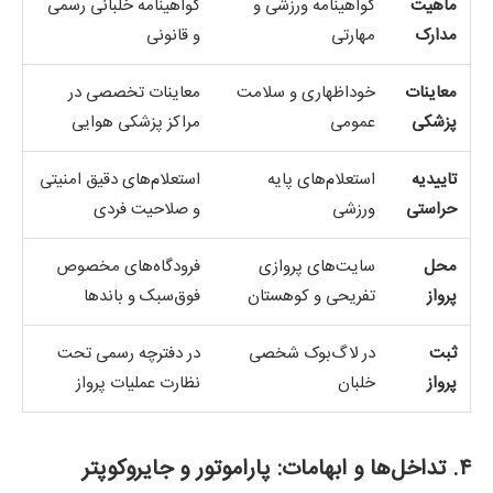
ماهیت
گواهینامه ورزشی و
گواهینامه خلبانی رسمی
مدارک
مهارتی
و قانونی
معاینات
خوداظهاری و سلامت
معاینات تخصصی در
پزشکی
عمومی
مراکز پزشکی هوایی
تاییدیه
استعلام‌های پایه
استعلام‌های دقیق امنیتی
حراستی
ورزشی
و صلاحیت فردی
محل
سایت‌های پروازی
فرودگاه‌های مخصوص
پرواز
تفریحی و کوهستان
فوق‌سبک و باندها
ثبت
در لاگ‌بوک شخصی
در دفترچه رسمی تحت
پرواز
خلبان
نظارت عملیات پرواز
۴. تداخل‌ها و ابهامات: پاراموتور و جایروکوپتر